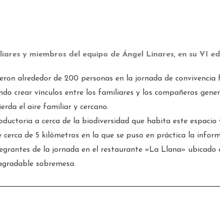
iares y miembros del equipo de Ángel Linares, en su VI edi
ieron alrededor de 200 personas
en la jornada de convivencia
ndo crear vínculos entre los familiares y los compañeros gen
rda el aire familiar y cercano.
oductoria a cerca de la biodiversidad que habita este espacio 
e cerca de 5 kilómetros en la que se puso en práctica la info
egrantes de la jornada en el restaurante «La Llana» ubicado 
 agradable sobremesa.