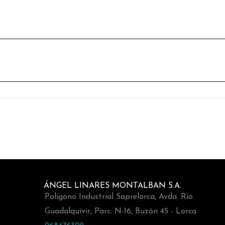
ÁNGEL LINARES MONTALBAN S.A.
Polígono Industrial Saprelorca, Avda. Río
Guadalquivir, Parc. N-16, Buzón 45 - Lorca