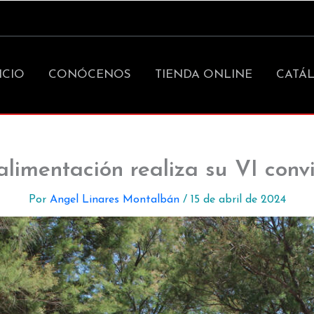
ICIO
CONÓCENOS
TIENDA ONLINE
CATÁ
alimentación realiza su VI convi
Por
Angel Linares Montalbán
/
15 de abril de 2024