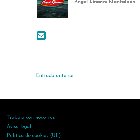
Angel Linares Montalbán
←
Entrada anterior
Trabaja con nosotros
Aviso legal
Política de cookies (UE)