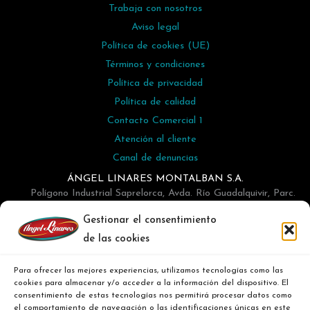
Trabaja con nosotros
Aviso legal
Política de cookies (UE)
Términos y condiciones
Política de privacidad
Política de calidad
Contacto Comercial 1
Atención al cliente
Canal de denuncias
ÁNGEL LINARES MONTALBAN S.A.
Polígono Industrial Saprelorca, Avda. Río Guadalquivir, Parc.
N-16, Buzón 45 - Lorca
Gestionar el consentimiento
968476302
de las cookies
info@angellinares.com
Para ofrecer las mejores experiencias, utilizamos tecnologías como las
cookies para almacenar y/o acceder a la información del dispositivo. El
consentimiento de estas tecnologías nos permitirá procesar datos como
el comportamiento de navegación o las identificaciones únicas en este