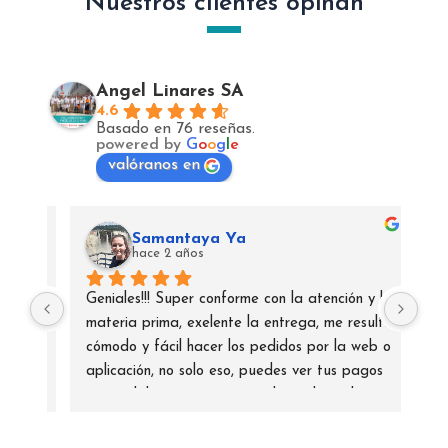
Nuestros clientes opinan
Ángel Linares SA
4.6
Basado en 76 reseñas.
powered by
G
o
o
g
l
e
valóranos en
Samantaya Ya
hace 2 años
Geniales!!! Super conforme con la atención y la 
materia prima, exelente la entrega, me resulta 
cómodo y fácil hacer los pedidos por la web o 
aplicación, no solo eso, puedes ver tus pagos 
tus pedidos etc por ese medio y abonarlo 
también si lo quisieras, de los pocos con este 
servicio en web. Desde ya que tanto mi 