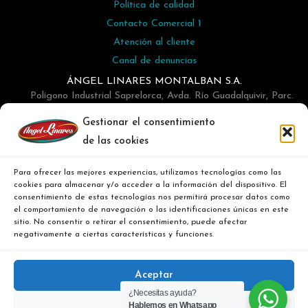
Política de calidad
Contacto Comercial 1
Atención al cliente
Canal de denuncias
ÁNGEL LINARES MONTALBAN S.A.
Polígono Industrial Saprelorca, Avda. Río Guadalquivir, Parc.
N-16, Buzón 45 - Lorca
Gestionar el consentimiento
968476302
de las cookies
info@angellinares.com
Para ofrecer las mejores experiencias, utilizamos tecnologías como las
cookies para almacenar y/o acceder a la información del dispositivo. El
consentimiento de estas tecnologías nos permitirá procesar datos como
el comportamiento de navegación o las identificaciones únicas en este
sitio. No consentir o retirar el consentimiento, puede afectar
negativamente a ciertas características y funciones.
Aceptar
Copyright © 2026 Angel Linares - Distribuidor de Alimentación | Desing
¿Necesitas ayuda?
Hablemos en Whatsapp
Denegar