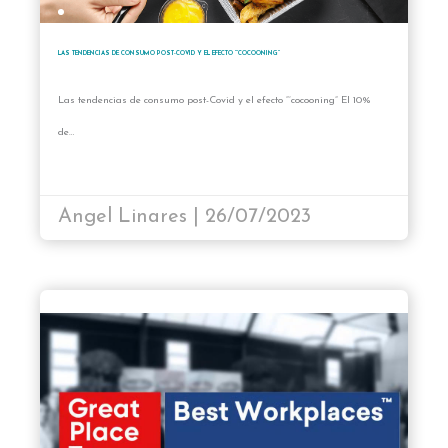
LAS TENDENCIAS DE CONSUMO POST-COVID Y EL EFECTO “’COCOONING”
Las tendencias de consumo post-Covid y el efecto “’cocooning” El 10%
de…
Angel Linares | 26/07/2023