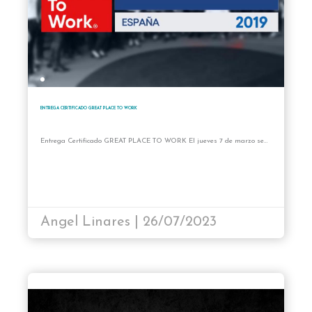
ENTREGA CERTIFICADO GREAT PLACE TO WORK
Entrega Certificado GREAT PLACE TO WORK El jueves 7 de marzo se…
Angel Linares | 26/07/2023