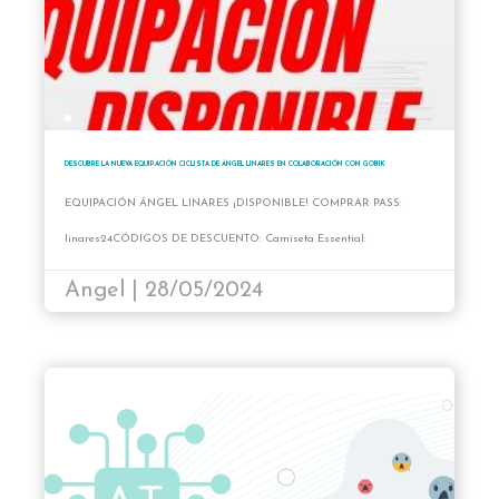
DESCUBRE LA NUEVA EQUIPACIÓN CICLISTA DE ÁNGEL LINARES EN COLABORACIÓN CON GOBIK
EQUIPACIÓN ÁNGEL LINARES ¡DISPONIBLE! COMPRAR PASS:
linares24CÓDIGOS DE DESCUENTO: Camiseta Essential:
ALMATEAM_18 *Para comprar dos camisetas y poder aplicar el
Angel | 28/05/2024
descuento en ambas, debe de hacerse por separado.Maillot + Culotte:…