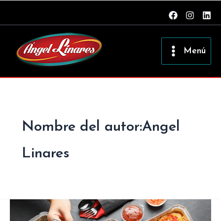
Ir
al
contenido
Menú
Nombre del autor:Angel
Linares
Las
tendencias