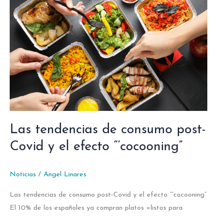
de
consumo
post-
Covid
y
el
efecto
“’cocooning”
Las tendencias de consumo post-
Covid y el efecto “’cocooning”
Noticias
/
Angel Linares
Las tendencias de consumo post-Covid y el efecto “’cocooning”
El 10% de los españoles ya compran platos «listos para