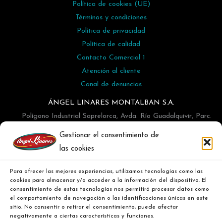
Política de cookies (UE)
Términos y condiciones
Política de privacidad
Política de calidad
Contacto Comercial 1
Atención al cliente
Canal de denuncias
ÁNGEL LINARES MONTALBAN S.A.
Polígono Industrial Saprelorca, Avda. Río Guadalquivir, Parc.
N-16, Buzón 45 - Lorca
Gestionar el consentimiento de
968476302
las cookies
info@angellinares.com
Para ofrecer las mejores experiencias, utilizamos tecnologías como las
cookies para almacenar y/o acceder a la información del dispositivo. El
consentimiento de estas tecnologías nos permitirá procesar datos como
el comportamiento de navegación o las identificaciones únicas en este
sitio. No consentir o retirar el consentimiento, puede afectar
negativamente a ciertas características y funciones.