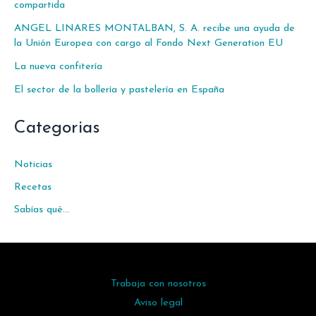
compartida
ANGEL LINARES MONTALBAN, S. A. recibe una ayuda de
la Unión Europea con cargo al Fondo Next Generation EU
La nueva confitería
El sector de la bollería y pastelería en España
Categorias
Noticias
Recetas
Sabías qué…
Trabaja con nosotros
Aviso legal